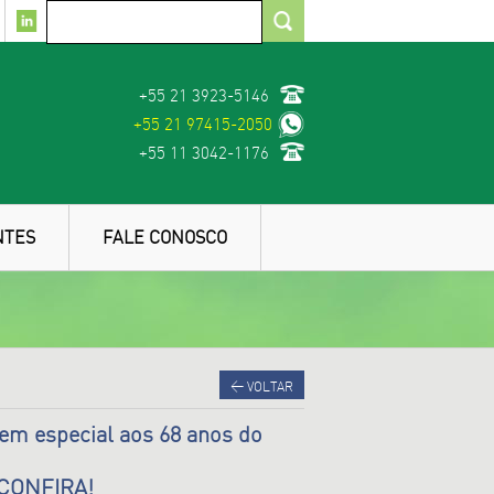
+55 21 3923-5146
+55 21 97415-2050
+55 11 3042-1176
NTES
FALE CONOSCO
<
VOLTAR
em especial aos 68 anos do
 CONFIRA!