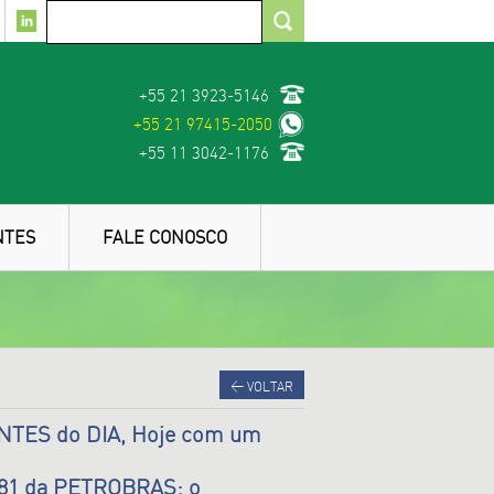
+55 21 3923-5146
+55 21 97415-2050
+55 11 3042-1176
NTES
FALE CONOSCO
<
VOLTAR
NTES do DIA, Hoje com um
 81 da PETROBRAS: o